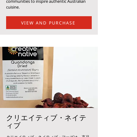
communities to inspire authentic Australian
cuisine.
VIEW AND PURCHASE
クリエイティブ・ネイテ
ィブ