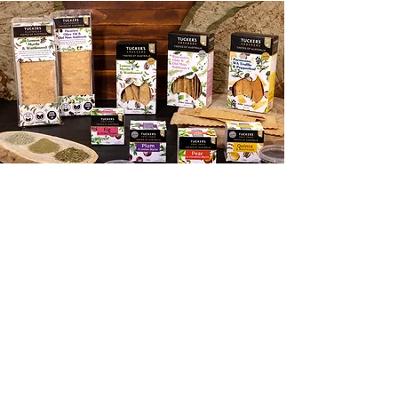
Tucker
s Natural Gourmet
'
Crackers
Tucker’s Natural creates premium, all-natural
gourmet crackers in South Australia, blending
unique Australian ingredients with wholesome
nutrition.
VIEW AND PURCHASE